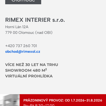
RIMEX INTERIER s.r.o.
Horní Lán 12A
779 00 Olomouc (nad OBI)
+420 737 260 701
obchod@rimexol.cz
VÍCE NEŽ 30 LET NA TRHU
2
SHOWROOM 480 M
VIRTUÁLNÍ PROHLÍDKA
PRÁZDNINOVÝ PROVOZ: OD 1.7.2026-31.8.2026
Po–Pá 8:30–17:00