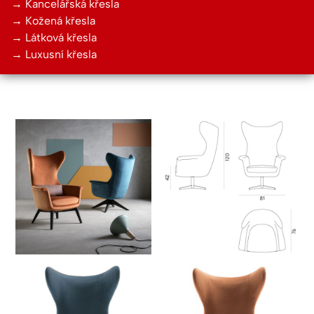
Kancelářská křesla
Kožená křesla
Vaše jméno
Látková křesla
Luxusní křesla
Dejte nám nezávazně vědět, že Vás tento produkt zaujal
×
a vyčkejte kontaktu z naší strany.
This site is protected by reCAPTCHA and the Google
Privacy Policy
and
Terms of Service
apply.