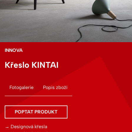
INNOVA
Křeslo KINTAI
Fotogalerie
Popis zboží
POPTAT PRODUKT
Telefon nebo e-mail
Designová křesla