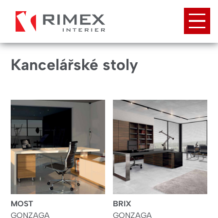
Přejít
k
hlavnímu
obsahu
Kancelářské stoly
MOST
BRIX
GONZAGA
GONZAGA