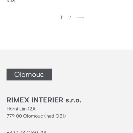
RIM
Aktuální
1
Page
2
Následující
⟶
stránka
stránka
Olomouc
RIMEX INTERIER s.r.o.
Horní Lán 12A
779 00 Olomouc (nad OBI)
+420 737 260 701