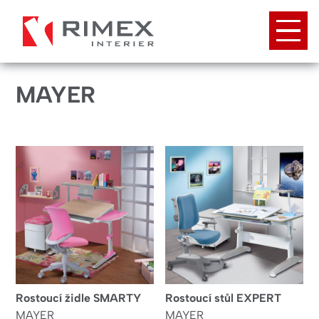
Přejít
k
hlavnímu
obsahu
MAYER
Rostoucí židle SMARTY
Rostoucí stůl EXPERT
MAYER
MAYER