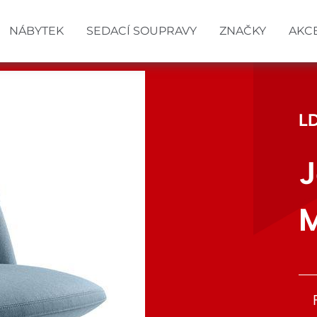
NÁBYTEK
SEDACÍ SOUPRAVY
ZNAČKY
AKC
L
J