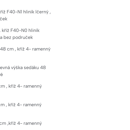
říž F40-N1 hliník lčerný ,
uček
, kříž F40-N0 hliník
cena bez područek
 48 cm , kříž 4- ramenný
pevná výška sedáku 48
vé
cm , kříž 4- ramenný
cm , kříž 4- ramenný
 cm ,kříž 4- ramenný