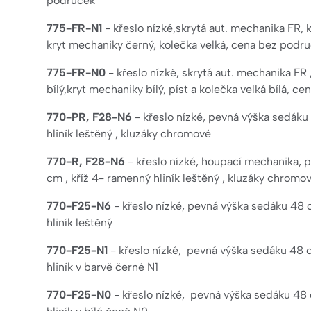
područek
775-FR-N1
- křeslo nízké,skrytá aut. mechanika FR, k
kryt mechaniky černý, kolečka velká, cena bez podr
775-FR-N0
- křeslo nízké, skrytá aut. mechanika FR 
bílý,kryt mechaniky bílý, píst a kolečka velká bílá, 
770-PR, F28-N6
- křeslo nízké, pevná výška sedáku
hliník leštěný , kluzáky chromové
770-R, F28-N6
- křeslo nízké, houpací mechanika, 
cm , kříž 4- ramenný hliník leštěný , kluzáky chromo
770-F25-N6
- křeslo nízké, pevná výška sedáku 48 
hliník leštěný
770-F25-N1
- křeslo nízké, pevná výška sedáku 48 
hliník v barvě černé N1
770-F25-N0
- křeslo nízké, pevná výška sedáku 48