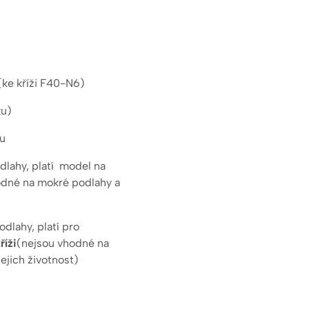
 (ke kříži F40-N6)
ku)
hu
lahy, platí model na
dné na mokré podlahy a
dlahy, platí pro
říži
(nejsou vhodné na
ejich životnost)