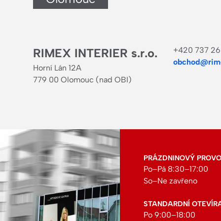
+420 737 26
RIMEX INTERIER s.r.o.
obchod@rime
Horní Lán 12A
779 00 Olomouc (nad OBI)
PRÁZDNINOVÝ PROVOZ:
Po–Pá 8:30–17:00
So–Ne zavřeno
STANDARDNÍ OTEVÍR
Po 9:00–18:00