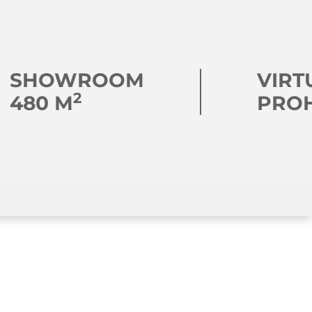
SHOWROOM
VIRT
2
480 M
PRO