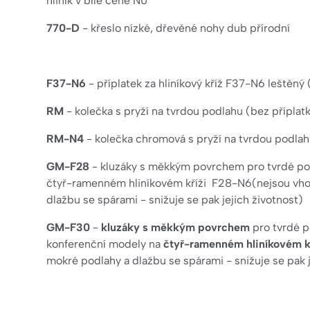
hliník v bílé čené N0
770-D
- křeslo nízké, dřevěné nohy dub přírodní
F37-N6
- příplatek za hliníkový kříž F37-N6 leštěný
RM
- kolečka s pryží na tvrdou podlahu (bez příplat
RM-N4
- kolečka chromová s pryží na tvrdou podla
GM-F28
- kluzáky s měkkým povrchem pro tvrdé pod
čtyř-ramenném hliníkovém kříži F28-N6(nejsou vho
dlažbu se spárami - snižuje se pak jejich životnost)
GM-F30
-
kluzáky s měkkým povrchem
pro tvrdé po
konferenční modely na
čtyř-ramenném hliníkovém k
mokré podlahy a dlažbu se spárami - snižuje se pak j