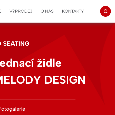
E
VÝPRODEJ
O NÁS
KONTAKTY
D SEATING
ednací židle
MELODY DESIGN
Fotogalerie