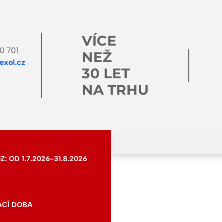
VÍCE
0 701
NEŽ
xol.cz
30 LET
NA TRHU
 OD 1.7.2026-31.8.2026
ACÍ DOBA