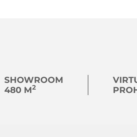
SHOWROOM
VIRT
2
480 M
PRO