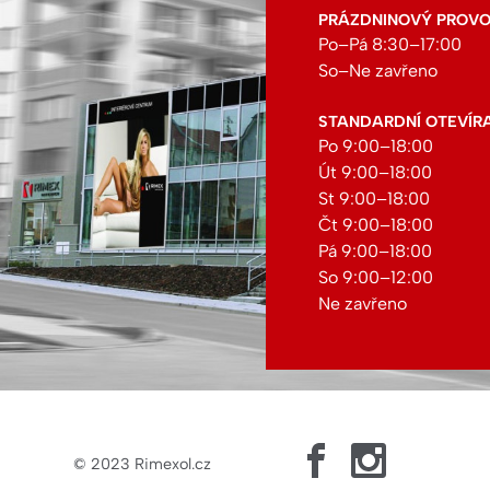
PRÁZDNINOVÝ PROVOZ:
Po–Pá 8:30–17:00
So–Ne zavřeno
STANDARDNÍ OTEVÍR
Po 9:00–18:00
Út 9:00–18:00
St 9:00–18:00
Čt 9:00–18:00
Pá 9:00–18:00
So 9:00–12:00
Ne zavřeno
© 2023
Rimexol.cz