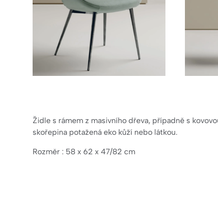
Židle s rámem z masivního dřeva, případně s kovov
skořepina potažená eko kůží nebo látkou.
Rozměr : 58 x 62 x 47/82 cm