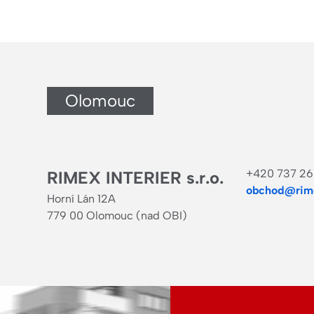
Olomouc
+420 737 26
RIMEX INTERIER s.r.o.
obchod@rime
Horní Lán 12A
779 00 Olomouc (nad OBI)