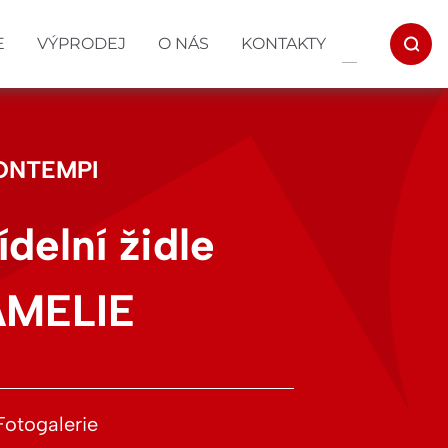
E
VÝPRODEJ
O NÁS
KONTAKTY
ONTEMPI
ídelní židle
AMELIE
Fotogalerie