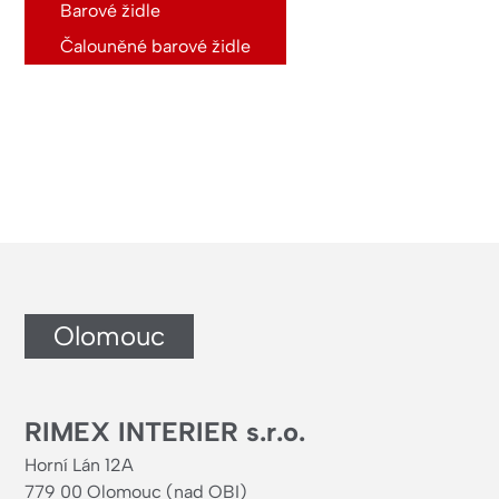
Barové židle
Čalouněné barové židle
Olomouc
RIMEX INTERIER s.r.o.
Horní Lán 12A
779 00 Olomouc (nad OBI)