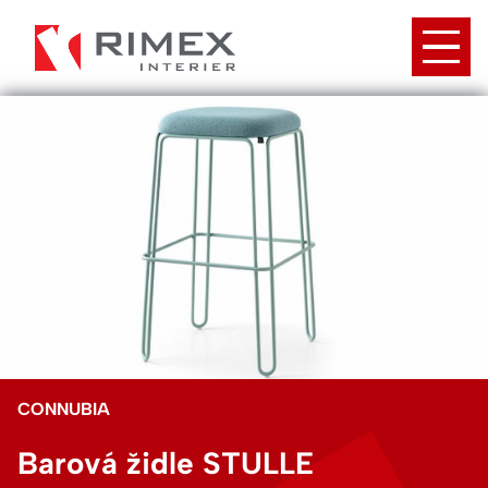
Přejít
k
hlavnímu
obsahu
CONNUBIA
Barová židle STULLE