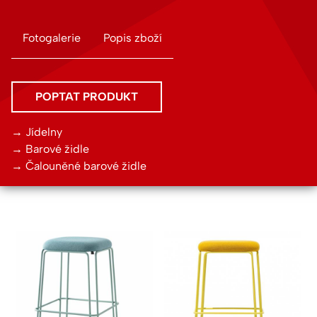
Fotogalerie
Popis zboží
Telefon nebo e-mail
POPTAT PRODUKT
Jídelny
Vaše jméno
Barové židle
Čalouněné barové židle
Dejte nám nezávazně vědět, že Vás tento produkt zaujal
×
a vyčkejte kontaktu z naší strany.
This site is protected by reCAPTCHA and the Google
Privacy Policy
and
Terms of Service
apply.